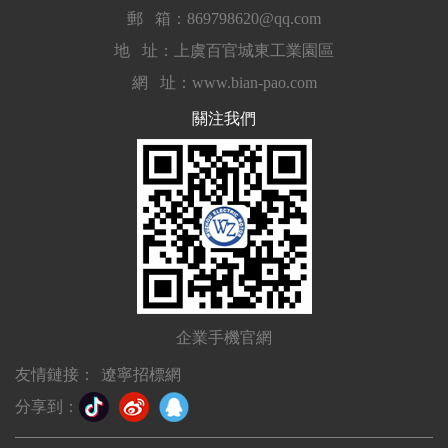
郵 箱：869798620@qq.com
地 址：上虞百官城東工業園區
網 址：www.bian-pao.com
關注我們
企業手機官網
友情鏈接：
遼寧招標網
分享到：