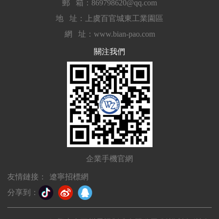
郵 箱：869798620@qq.com
地 址：上虞百官城東工業園區
網 址：www.bian-pao.com
關注我們
企業手機官網
友情鏈接：
遼寧招標網
分享到：