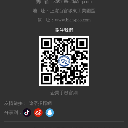
郵 箱：869798620@qq.com
地 址：上虞百官城東工業園區
網 址：www.bian-pao.com
關注我們
企業手機官網
友情鏈接：
遼寧招標網
分享到：